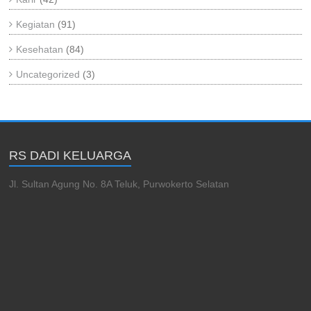
Kegiatan
(91)
Kesehatan
(84)
Uncategorized
(3)
RS DADI KELUARGA
Jl. Sultan Agung No. 8A Teluk, Purwokerto Selatan