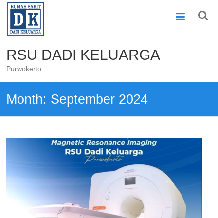
Skip
to
content
RSU DADI KELUARGA
Purwokerto
Month:
September 2024