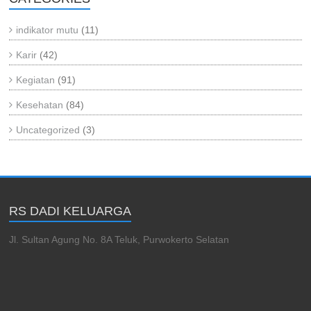
indikator mutu
(11)
Karir
(42)
Kegiatan
(91)
Kesehatan
(84)
Uncategorized
(3)
RS DADI KELUARGA
Jl. Sultan Agung No. 8A Teluk, Purwokerto Selatan