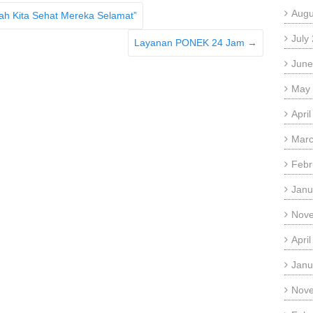
Augu
h Kita Sehat Mereka Selamat”
July
Layanan PONEK 24 Jam
→
June
May
Apri
Marc
Febr
Janu
Nov
Apri
Janu
Nov