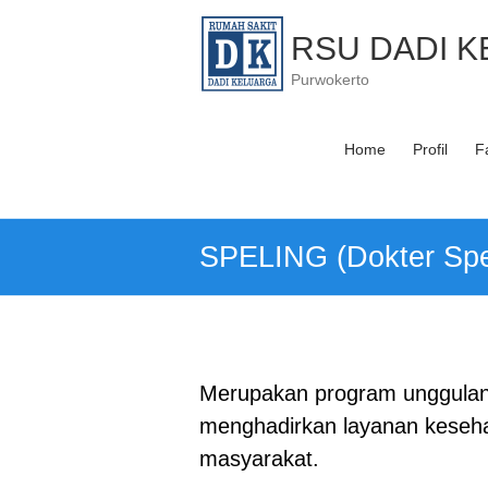
Skip
to
RSU DADI 
content
Purwokerto
Home
Profil
Fa
SPELING (Dokter Spesi
Merupakan program unggulan
menghadirkan layanan keseha
masyarakat.