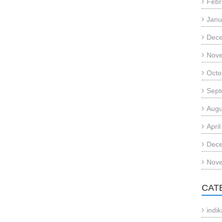
Febr
Janu
Dec
Nov
Octo
Sept
Augu
Apri
Dec
Nov
CAT
indi