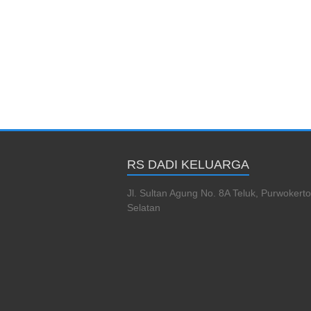
RS DADI KELUARGA
Jl. Sultan Agung No. 8A Teluk, Purwokerto
Selatan