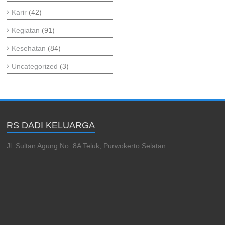
Karir
(42)
Kegiatan
(91)
Kesehatan
(84)
Uncategorized
(3)
RS DADI KELUARGA
Jl. Sultan Agung No. 8A Teluk, Purwokerto Selatan