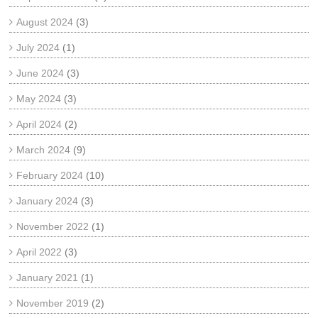
August 2024
(3)
July 2024
(1)
June 2024
(3)
May 2024
(3)
April 2024
(2)
March 2024
(9)
February 2024
(10)
January 2024
(3)
November 2022
(1)
April 2022
(3)
January 2021
(1)
November 2019
(2)