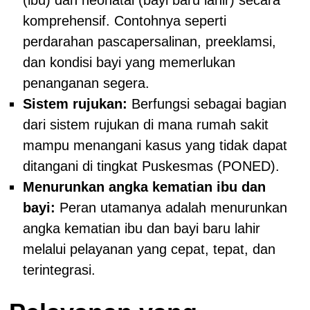
(ibu) dan neonatal (bayi baru lahir) secara
komprehensif. Contohnya seperti
perdarahan pascapersalinan, preeklamsi,
dan kondisi bayi yang memerlukan
penanganan segera.
Sistem rujukan:
Berfungsi sebagai bagian
dari sistem rujukan di mana rumah sakit
mampu menangani kasus yang tidak dapat
ditangani di tingkat Puskesmas (PONED).
Menurunkan angka kematian ibu dan
bayi:
Peran utamanya adalah menurunkan
angka kematian ibu dan bayi baru lahir
melalui pelayanan yang cepat, tepat, dan
terintegrasi.