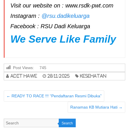
Visit our website on : www.rsdk-pwt.com
Instagram :
@rsu.dadikeluarga
Facebook : RSU Dadi Keluarga
We Serve Like Family
Post Views:
745
adit hawe
28/11/2025
Kesehatan
←
READY TO RACE !!! “Pendaftaran Resmi Dibuka”
Ranamas KB Mutiara Hati
→
Search