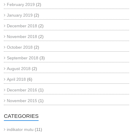
February 2019
(2)
January 2019
(2)
December 2018
(2)
November 2018
(2)
October 2018
(2)
September 2018
(3)
August 2018
(2)
April 2018
(6)
December 2016
(1)
November 2015
(1)
CATEGORIES
indikator mutu
(11)