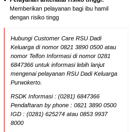
Memberikan pelayanan bagi ibu hamil
dengan risiko tingg
Hubungi Customer Care RSU Dadi
Keluarga di nomor 0821 3890 0500 atau
nomor Telfon Informasi di nomor 0281
6847366 untuk informasi lebih lanjut
mengenai pelayanan RSU Dadi Keluarga
Purwokerto.
RSDK Informasi : (0281) 6847366
Pendaftaran by phone : 0821 3890 0500
IGD : (0281) 625274 atau 0853 9937
8000