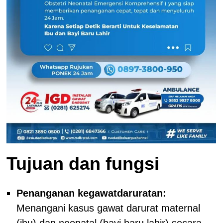
Tujuan dan fungsi
Penanganan kegawatdaruratan:
Menangani kasus gawat darurat maternal