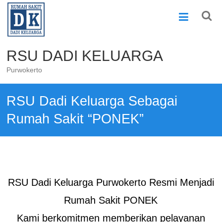
Skip
to
content
RSU DADI KELUARGA
Purwokerto
RSU Dadi Keluarga Sebagai
Rumah Sakit “PONEK”
RSU Dadi Keluarga Purwokerto Resmi Menjadi
Rumah Sakit PONEK
Kami berkomitmen memberikan pelayanan