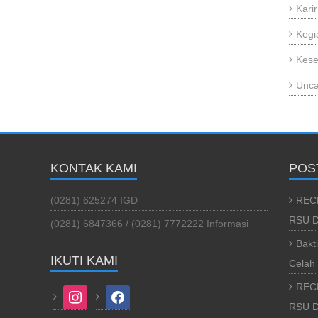
Karir
Kegi
Kese
Unca
KONTAK KAMI
POS
(0281) 625274 IGD
REC
RSU D
(0281) 6847366 / (0281) 7772222 Informasi
Bakt
IKUTI KAMI
Celah 
REC
instagram
facebook
RSU Da