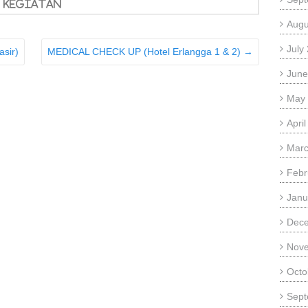
Kegiatan
Augu
July
sir)
MEDICAL CHECK UP (Hotel Erlangga 1 & 2)
→
June
May
Apri
Marc
Febr
Janu
Dec
Nov
Octo
Sept