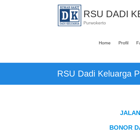
Skip
to
RSU DADI 
content
Purwokerto
Home
Profil
Fa
RSU Dadi Keluarga P
JALAN
BONOR D