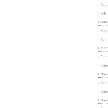
Augu
July
June
May
Apri
Marc
Febr
Janu
Nov
Apri
Janu
Nov