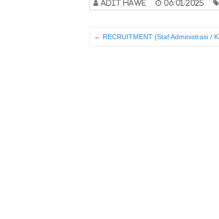
adit hawe
06/01/2025
←
RECRUITMENT (Staf Administrasi / Ka