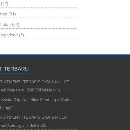
(42)
atan
(91)
hatan
(84)
tegorized
(3)
T TERBARU
RUITMENT “TERAPIS GIGI & MULUT
adi Keluarga” (DIPERPANJANG)
i Sosial “Operasi Bibir Sumbing & Celah-
Langit”
RUITMENT “TERAPIS GIGI & MULUT
di Keluarga” 3 Juli 2026