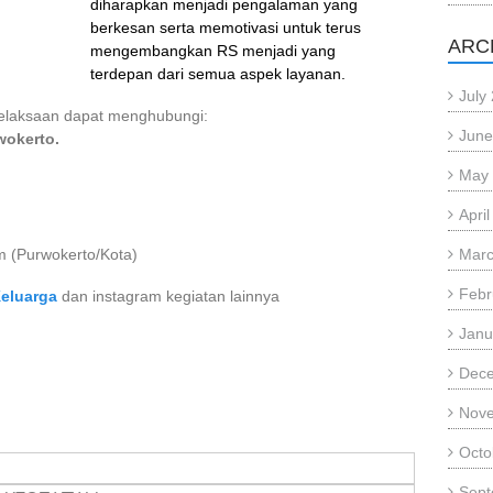
diharapkan menjadi pengalaman yang
berkesan serta memotivasi untuk terus
ARC
mengembangkan RS menjadi yang
terdepan dari semua aspek layanan.
July
pelaksaan dapat menghubungi:
June
wokerto.
May
Apri
 (Purwokerto/Kota)
Marc
Febr
eluarga
dan instagram kegiatan lainnya
Janu
Dec
Nov
Octo
Sept