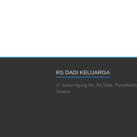
RS DADI KELUARGA
Jl. Sultan Agung No. 8A Teluk, Purwokerto
Selatan