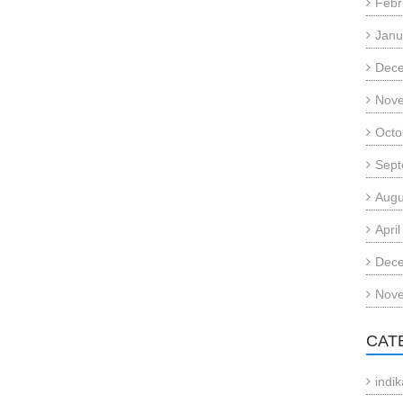
Febr
Janu
Dec
Nov
Octo
Sept
Augu
Apri
Dec
Nov
CAT
indi