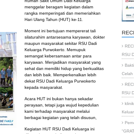
Rumah Sakit Umum Dadi Keluarga
menggelar beragam kegiatan dalam
rangka memperingati dan memeriahkan
Hari Ulang Tahun (HUT) ke-11.
Moment ini bertujuan mempererat tali
REC
silaturahim antarsesama karyawan, dokter
maupun masyarakat sekitar RSU Dadi
REC
Keluarga Purwokerto. Memupuk
RSU D
semangat kebersamaan antar para
karyawan. Menjadikan masyarakat yang
Bakt
sehat dan memiliki hidup yang berkualitas
Celah 
dan lebih baik. Memperkenalkan lebih
dekat RSU Dadi Keluarga Purwokerto
REC
kepada masyarakat.
RSU Da
Acara HUT ini bukan hanya sekadar
klin
perayaan, tetapi juga wujud kepedulian
kami terhadap masyarakat melalui
Kelua
berbagai kegiatan yang telah disusun,
Peme
Kegiatan HUT RSU Dadi Keluarga ini
“GRAT