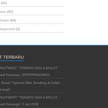
(42)
atan
(91)
hatan
(84)
tegorized
(3)
T TERBARU
RUITMENT “TERAPIS GIGI & MULUT
adi Keluarga” (DIPERPANJANG)
i Sosial “Operasi Bibir Sumbing & Celah-
Langit”
RUITMENT “TERAPIS GIGI & MULUT
di Keluarga” 3 Juli 2026