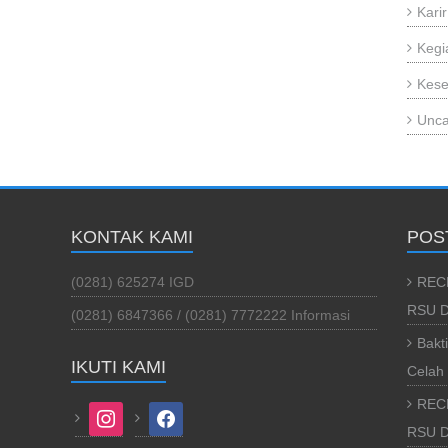
Karir
Kegi
Kese
Unca
KONTAK KAMI
POS
(0281) 625274 IGD
REC
RSU D
(0281) 6847366 / (0281) 7772222 Informasi
Bakt
IKUTI KAMI
Celah 
REC
instagram
facebook
RSU Da