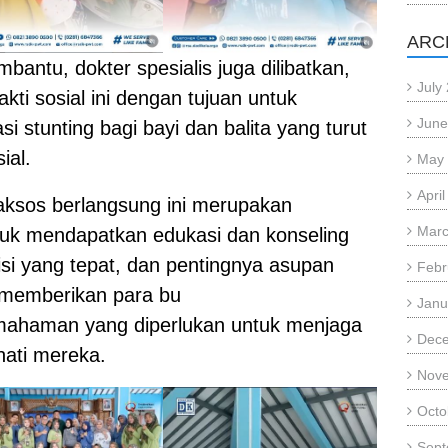
ARC
antu, dokter spesialis juga dilibatkan,
July
kti sosial ini dengan tujuan untuk
June
i stunting bagi bayi dan balita yang turut
ial.
May
Apri
aksos berlangsung ini merupakan
Marc
tuk mendapatkan edukasi dan konseling
isi yang tepat, dan pentingnya asupan
Febr
 memberikan para bu
Janu
ahaman yang diperlukan untuk menjaga
Dec
ati mereka.
Nov
Octo
Sept