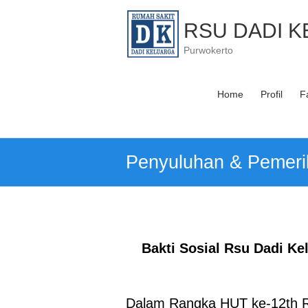
Skip
to
RSU DADI 
content
Purwokerto
Home
Profil
Fa
Penyuluhan & Pemeri
Bakti Sosial Rsu Dadi Ke
Dalam Rangka HUT ke-12th R