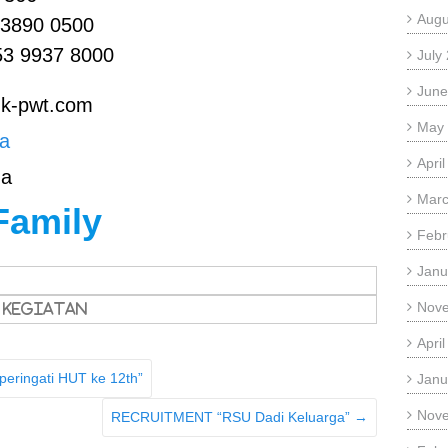
Augu
 3890 0500
53 9937 8000
July
June
sdk-pwt.com
May
ga
Apri
ga
Marc
Family
Febr
Janu
Nov
Kegiatan
Apri
peringati HUT ke 12th”
Janu
Nov
RECRUITMENT “RSU Dadi Keluarga”
→