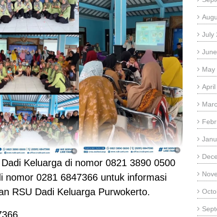
Augu
July
June
May
Apri
Marc
Febr
Janu
Dec
Dadi Keluarga di nomor 0821 3890 0500
Nov
di nomor 0281 6847366 untuk informasi
nan RSU Dadi Keluarga Purwokerto.
Octo
Sept
7366