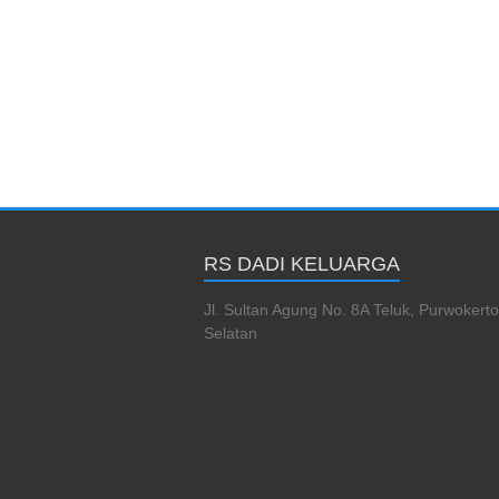
RS DADI KELUARGA
Jl. Sultan Agung No. 8A Teluk, Purwokerto
Selatan