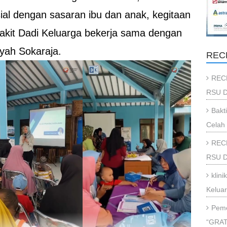
ial dengan sasaran ibu dan anak, kegitaan
akit Dadi Keluarga bekerja sama dengan
yah Sokaraja.
REC
REC
RSU D
Bakt
Celah 
REC
RSU Da
klin
Kelua
Peme
“GRAT