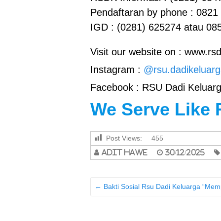
Pendaftaran by phone : 0821
IGD : (0281) 625274 atau 08
Visit our website on : www.r
Instagram :
@rsu.dadikeluar
Facebook : RSU Dadi Keluar
We Serve Like 
Post Views:
455
adit hawe
30/12/2025
←
Bakti Sosial Rsu Dadi Keluarga “Mem