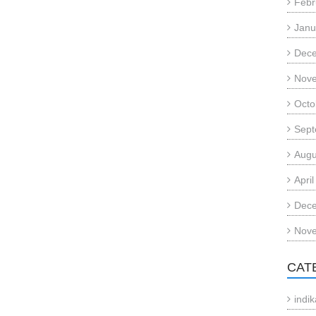
Febr
Janu
Dec
Nov
Octo
Sept
Augu
Apri
Dec
Nov
CAT
indi