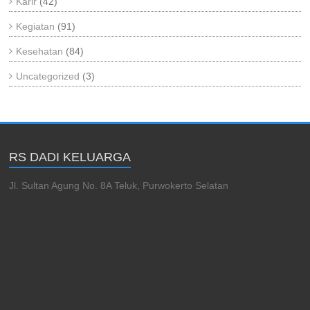
Karir
(42)
Kegiatan
(91)
Kesehatan
(84)
Uncategorized
(3)
RS DADI KELUARGA
Jl. Sultan Agung No. 8A Teluk, Purwokerto Selatan