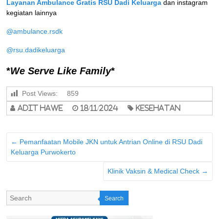
Layanan Ambulance Gratis RSU Dadi Keluarga
dan instagram
kegiatan lainnya
@ambulance.rsdk
@rsu.dadikeluarga
*
We Serve Like Family
*
Post Views:
859
adit hawe
18/11/2024
Kesehatan
←
Pemanfaatan Mobile JKN untuk Antrian Online di RSU Dadi
Keluarga Purwokerto
Klinik Vaksin & Medical Check
→
Search