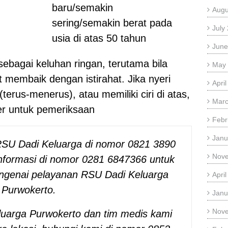
baru/semakin
Augu
sering/semakin berat pada
July
usia di atas 50 tahun
June
sebagai keluhan ringan, terutama bila
May
t membaik dengan istirahat. Jika nyeri
Apri
terus-menerus), atau memiliki ciri di atas,
Marc
er untuk pemeriksaan
Febr
Janu
SU Dadi Keluarga di nomor 0821 3890
Nov
nformasi di nomor 0281 6847366 untuk
mengenai pelayanan RSU Dadi Keluarga
Apri
Purwokerto.
Janu
Nov
uarga Purwokerto dan tim medis kami