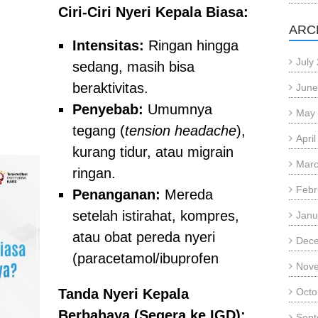
Ciri-Ciri Nyeri Kepala Biasa:
ARC
Intensitas:
Ringan hingga
July
sedang, masih bisa
beraktivitas.
June
Penyebab:
Umumnya
May
tegang (
tension headache
),
Apri
kurang tidur, atau migrain
Marc
ringan.
Febr
Penanganan:
Mereda
setelah istirahat, kompres,
Janu
atau obat pereda nyeri
Dec
(paracetamol/ibuprofen
Nov
Tanda Nyeri Kepala
Octo
Berbahaya (Segera ke IGD):
Sept