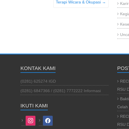
Terapi Wicara & Okupasi
→
Karir
Kegi
Kese
Unca
KONTAK KAMI
POS
(0281) 625274 IGD
REC
RSU D
(0281) 6847366 / (0281) 7772222 Informasi
Bakt
IKUTI KAMI
Celah 
REC
instagram
facebook
RSU Da