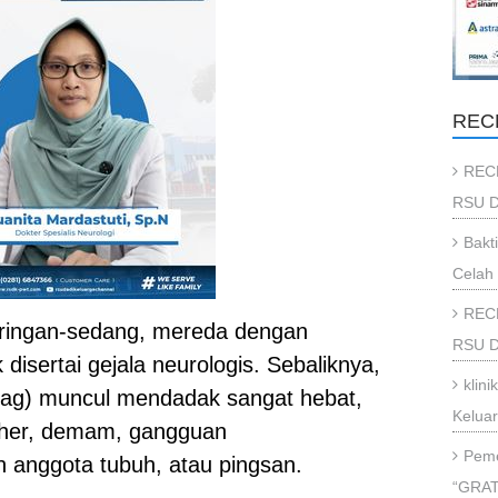
REC
REC
RSU D
Bakt
Celah 
REC
 ringan-sedang, mereda dengan
RSU Da
k disertai gejala neurologis. Sebaliknya,
klin
lag) muncul mendadak sangat hebat,
Kelua
 leher, demam, gangguan
Peme
n anggota tubuh, atau pingsan.
“GRAT