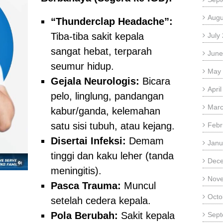
Augu
“Thunderclap Headache”:
Tiba-tiba sakit kepala
July
sangat hebat, terparah
June
seumur hidup.
May
Gejala Neurologis:
Bicara
Apri
pelo, linglung, pandangan
Marc
kabur/ganda, kelemahan
satu sisi tubuh, atau kejang.
Febr
Disertai Infeksi:
Demam
Janu
tinggi dan kaku leher (tanda
Dec
meningitis).
Nov
Pasca Trauma:
Muncul
Octo
setelah cedera kepala.
Pola Berubah:
Sakit kepala
Sept