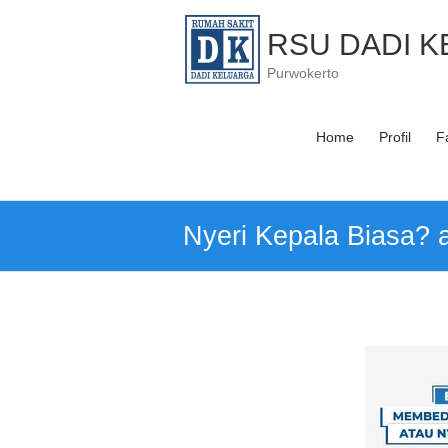
Skip
to
RSU DADI 
content
Purwokerto
Home
Profil
Fa
Nyeri Kepala Biasa? 