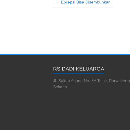
←
Epilepsi Bisa Disembuhkan
RS DADI KELUARGA
Jl. Sultan Agung No. 8A Teluk, Purwokerto
Selatan