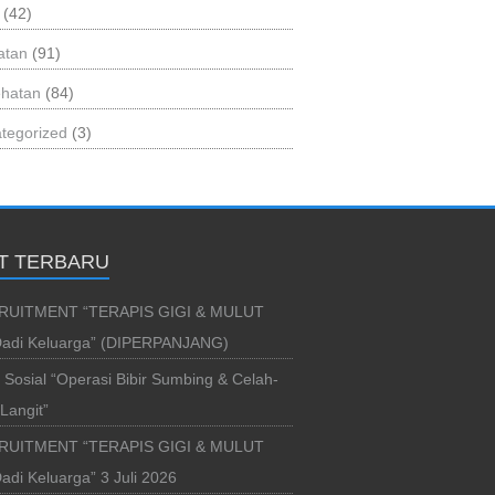
(42)
atan
(91)
hatan
(84)
tegorized
(3)
T TERBARU
RUITMENT “TERAPIS GIGI & MULUT
adi Keluarga” (DIPERPANJANG)
i Sosial “Operasi Bibir Sumbing & Celah-
Langit”
RUITMENT “TERAPIS GIGI & MULUT
di Keluarga” 3 Juli 2026