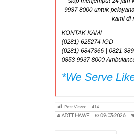
siap menjemput 24 jam k
9937 8000 untuk pelayan
kami di
KONTAK KAMI
(0281) 625274 IGD
(0281) 6847366 | 0821 389
0853 9937 8000 Ambulance
*
We Serve Like
Post Views:
414
adit hawe
09/03/2026