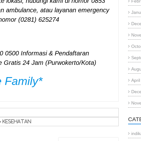
e lokasi, hubungi kami di nomor 0853
Febr
an ambulance, atau layanan emergency
Janu
 nomor (0281) 625274
Dec
Nov
Octo
0 0500 Informasi & Pendaftaran
Sept
 Gratis 24 Jam (Purwokerto/Kota)
Augu
 Family
*
Apri
Dec
Nov
CAT
Kesehatan
indi