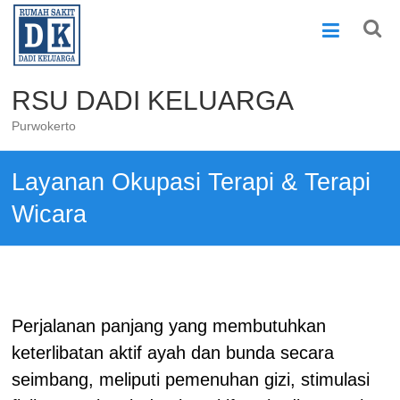
Skip
to
content
RSU DADI KELUARGA
Purwokerto
Layanan Okupasi Terapi & Terapi
Wicara
Perjalanan panjang yang membutuhkan
keterlibatan aktif ayah dan bunda secara
seimbang, meliputi pemenuhan gizi, stimulasi