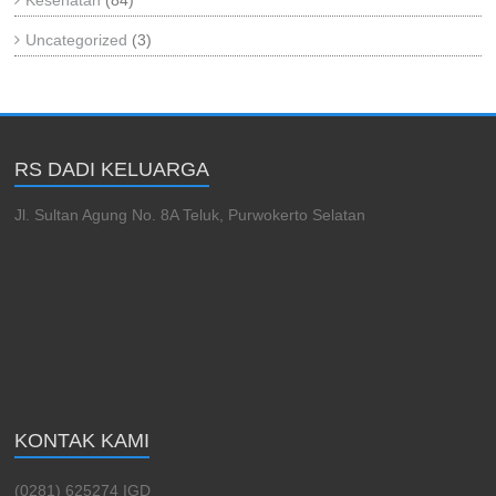
Uncategorized
(3)
RS DADI KELUARGA
Jl. Sultan Agung No. 8A Teluk, Purwokerto Selatan
KONTAK KAMI
(0281) 625274 IGD