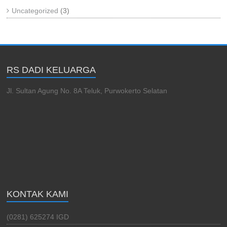
Uncategorized
(3)
RS DADI KELUARGA
Jl. Sultan Agung No. 8A Teluk, Purwokerto Selatan
KONTAK KAMI
(0281) 625274 IGD