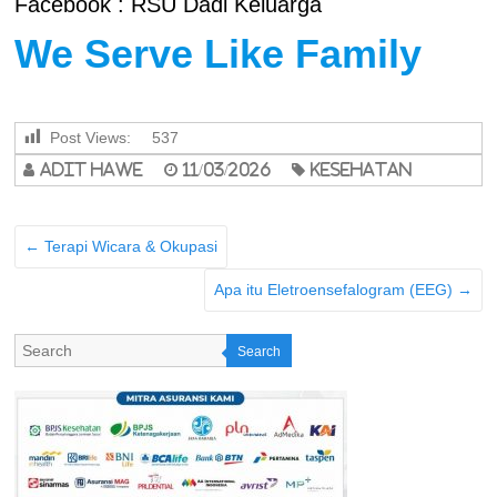
Facebook : RSU Dadi Keluarga
We Serve Like Family
Post Views:
537
adit hawe
11/03/2026
Kesehatan
←
Terapi Wicara & Okupasi
Apa itu Eletroensefalogram (EEG)
→
Search