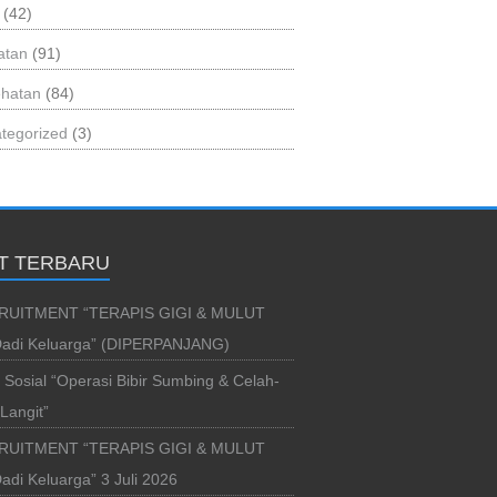
(42)
atan
(91)
hatan
(84)
tegorized
(3)
T TERBARU
RUITMENT “TERAPIS GIGI & MULUT
adi Keluarga” (DIPERPANJANG)
i Sosial “Operasi Bibir Sumbing & Celah-
Langit”
RUITMENT “TERAPIS GIGI & MULUT
di Keluarga” 3 Juli 2026