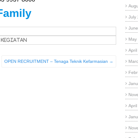
Augu
Family
July
June
May
Kegiatan
Apri
Marc
OPEN RECRUITMENT – Tenaga Teknik Kefarmasian
→
Febr
Janu
Nov
Apri
Janu
Nov