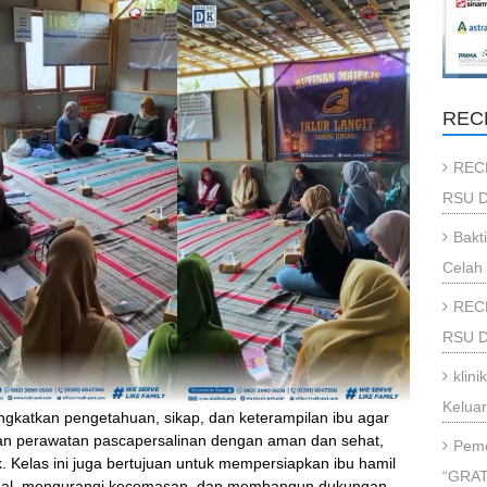
REC
REC
RSU D
Bakt
Celah 
REC
RSU Da
klin
Kelua
ingkatkan pengetahuan, sikap, dan keterampilan ibu agar
dan perawatan pascapersalinan dengan aman dan sehat,
Peme
k. Kelas ini juga bertujuan untuk mempersiapkan ibu hamil
“GRAT
onal, mengurangi kecemasan, dan membangun dukungan