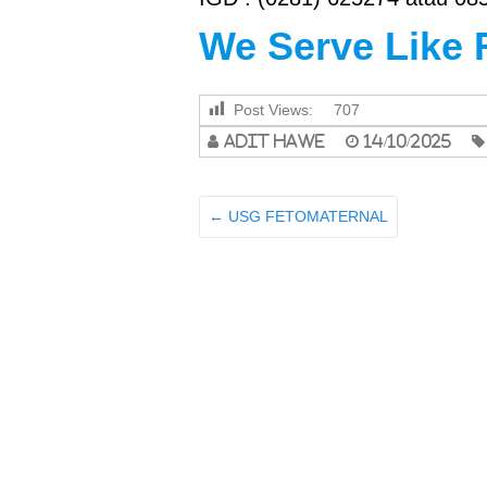
We Serve Like 
Post Views:
707
adit hawe
14/10/2025
←
USG FETOMATERNAL