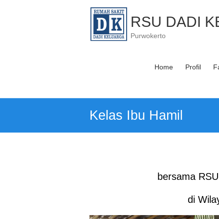
Skip
to
RSU DADI 
content
Purwokerto
Home
Profil
Fa
Kelas Ibu Hamil
bersama RSU 
di Wil