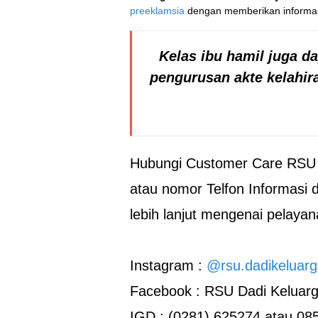
preeklamsia
dengan memberikan informa
Kelas ibu hamil juga d
pengurusan akte kelahir
Hubungi Customer Care RSU 
atau nomor Telfon Informasi 
lebih lanjut mengenai pelaya
Instagram :
@rsu.dadikeluar
Facebook : RSU Dadi Keluar
IGD : (0281) 625274 atau 08