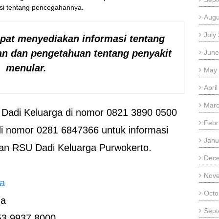
si tentang pencegahannya.
Augu
July
apat menyediakan informasi tentang
an dan pengetahuan tentang penyakit
June
menular.
May
Apri
Marc
Dadi Keluarga di nomor 0821 3890 0500
Febr
di nomor 0281 6847366 untuk informasi
Janu
nan RSU Dadi Keluarga Purwokerto.
Dec
Nov
ga
Octo
ga
Sept
53 9937 8000