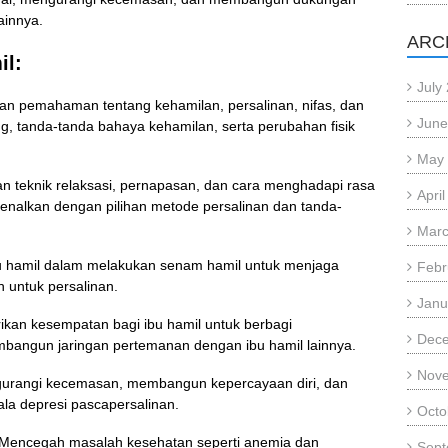
lainnya.
ARC
il:
July
n pemahaman tentang kehamilan, persalinan, nifas, dan
June
ng, tanda-tanda bahaya kehamilan, serta perubahan fisik
May
 teknik relaksasi, pernapasan, dan cara menghadapi rasa
Apri
ikenalkan dengan pilihan metode persalinan dan tanda-
Marc
u hamil dalam melakukan senam hamil untuk menjaga
Febr
 untuk persalinan.
Janu
an kesempatan bagi ibu hamil untuk berbagi
Dec
bangun jaringan pertemanan dengan ibu hamil lainnya.
Nov
rangi kecemasan, membangun kepercayaan diri, dan
ala depresi pascapersalinan.
Octo
Mencegah masalah kesehatan seperti anemia dan
Sept