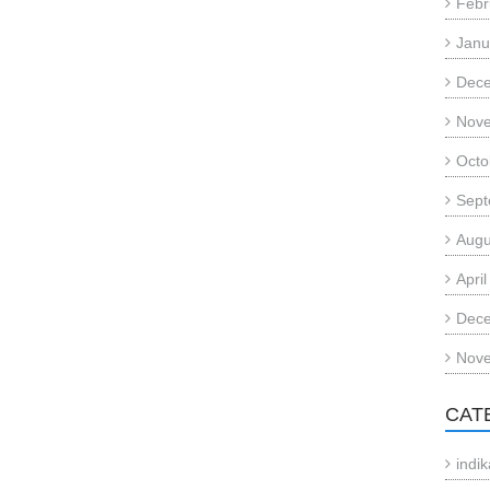
Febr
Janu
Dec
Nov
Octo
Sept
Augu
Apri
Dec
Nov
CAT
indi