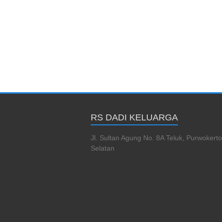
RS DADI KELUARGA
Jl. Sultan Agung No. 8A Teluk, Purwokerto
Selatan