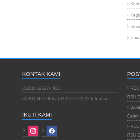
Karir
Kegi
Kese
Unca
KONTAK KAMI
POS
(0281) 625274 IGD
REC
RSU D
(0281) 6847366 / (0281) 7772222 Informasi
Bakt
IKUTI KAMI
Celah 
REC
instagram
facebook
RSU Da