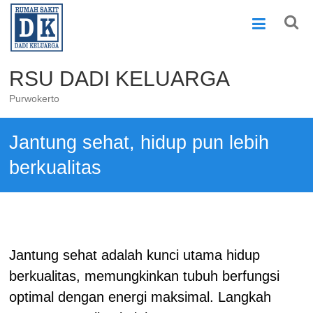
Skip
to
content
RSU DADI KELUARGA
Purwokerto
Jantung sehat, hidup pun lebih
berkualitas
Jantung sehat adalah kunci utama hidup
berkualitas, memungkinkan tubuh berfungsi
optimal dengan energi maksimal. Langkah