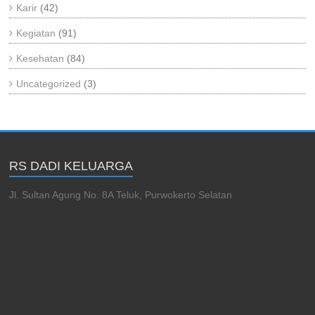
Karir
(42)
Kegiatan
(91)
Kesehatan
(84)
Uncategorized
(3)
RS DADI KELUARGA
Jl. Sultan Agung No. 8A Teluk, Purwokerto Selatan