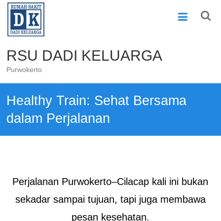
Skip
to
content
RSU DADI KELUARGA
Purwokerto
Healthy Train: Sehat Bersama
dalam Perjalanan
Perjalanan Purwokerto–Cilacap kali ini bukan
sekadar sampai tujuan, tapi juga membawa
pesan kesehatan.