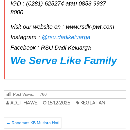
IGD : (0281) 625274 atau 0853 9937
8000
Visit our website on : www.rsdk-pwt.com
Instagram :
@rsu.dadikeluarga
Facebook : RSU Dadi Keluarga
We Serve Like Family
Post Views:
760
adit hawe
15/12/2025
Kegiatan
←
Ranamas KB Mutiara Hati