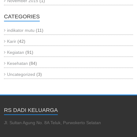
November 2015
(1)
CATEGORIES
indikator mutu
(11)
Karir
(42)
Kegiatan
(91)
Kesehatan
(84)
Uncategorized
(3)
RS DADI KELUARGA
Jl. Sultan Agung No. 8A Teluk, Purwokerto Selatan