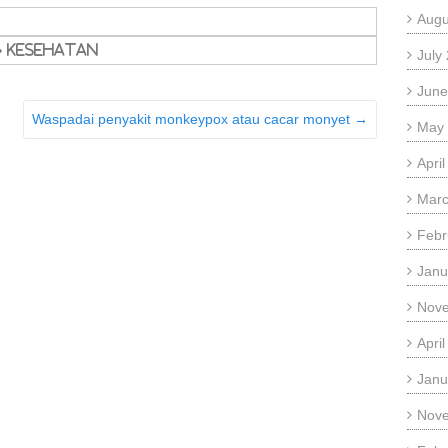
Augu
Kesehatan
July
June
Waspadai penyakit monkeypox atau cacar monyet
→
May
Apri
Marc
Febr
Janu
Nov
Apri
Janu
Nov