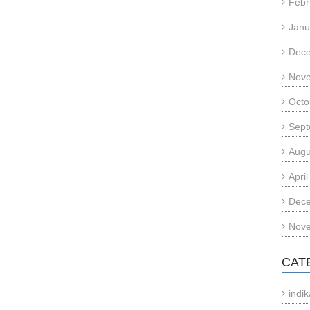
Febr
Janu
Dec
Nov
Octo
Sept
Augu
Apri
Dec
Nov
CAT
indi