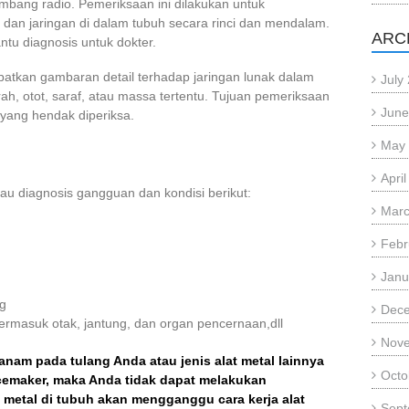
bang radio. Pemeriksaan ini dilakukan untuk
 dan jaringan di dalam tubuh secara rinci dan mendalam.
ARC
ntu diagnosis untuk dokter.
patkan gambaran detail terhadap jaringan lunak dalam
July
ah, otot, saraf, atau massa tertentu. Tujuan pemeriksaan
June
 yang hendak diperiksa.
May
Apri
u diagnosis gangguan dan kondisi berikut:
Marc
Febr
Janu
g
Dec
rmasuk otak, jantung, dan organ pencernaan,dll
Nov
anam pada tulang Anda atau jenis alat metal lainnya
Octo
cemaker, maka Anda tidak dapat melakukan
 metal di tubuh akan mengganggu cara kerja alat
Sept