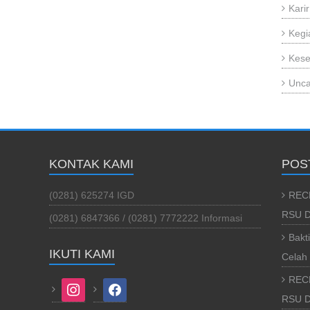
Karir
Kegi
Kese
Unca
KONTAK KAMI
POS
(0281) 625274 IGD
REC
RSU D
(0281) 6847366 / (0281) 7772222 Informasi
Bakt
IKUTI KAMI
Celah 
REC
instagram
facebook
RSU Da