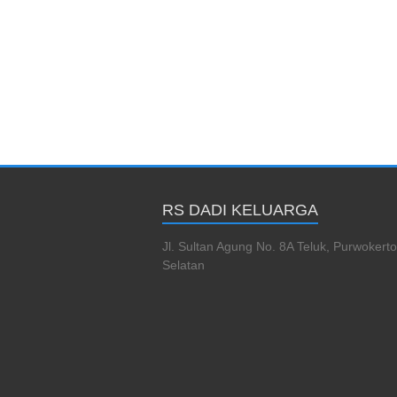
RS DADI KELUARGA
Jl. Sultan Agung No. 8A Teluk, Purwokerto
Selatan