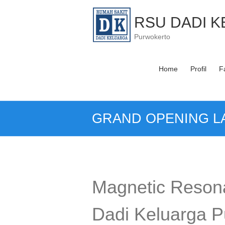
Skip
to
RSU DADI 
content
Purwokerto
Home
Profil
Fa
GRAND OPENING LA
Magnetic Reson
Dadi Keluarga P