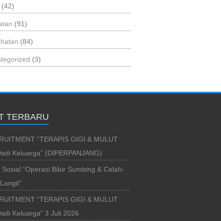
(42)
atan
(91)
hatan
(84)
tegorized
(3)
T TERBARU
RUITMENT “TERAPIS GIGI & MULUT
adi Keluarga” (DIPERPANJANG)
i Sosial “Operasi Bibir Sumbing & Celah-
Langit”
RUITMENT “TERAPIS GIGI & MULUT
di Keluarga” 3 Juli 2026