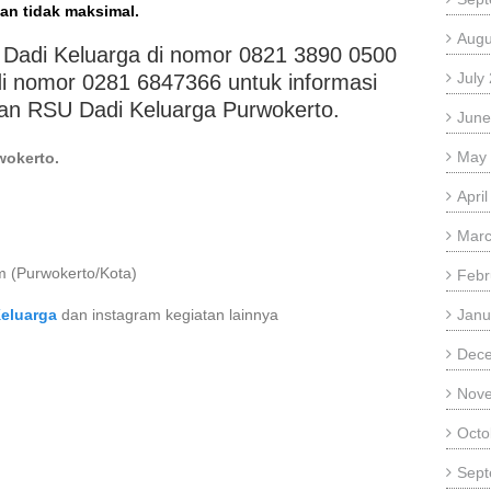
an tidak maksimal.
Augu
Dadi Keluarga di nomor 0821 3890 0500
July
di nomor 0281 6847366 untuk informasi
nan RSU Dadi Keluarga Purwokerto.
June
May
wokerto.
Apri
Marc
 (Purwokerto/Kota)
Febr
eluarga
dan instagram kegiatan lainnya
Janu
Dec
Nov
Octo
Sept