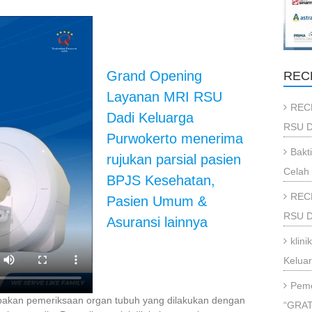
Grand Opening
REC
Layanan MRI RSU
REC
Dadi Keluarga
RSU D
Purwokerto menerima
Bakt
rujukan parsial pasien
Celah 
BPJS Kesehatan,
REC
Pasien Umum &
RSU Da
Asuransi lainnya
klin
Kelua
Peme
pakan pemeriksaan organ tubuh yang dilakukan dengan
“GRAT