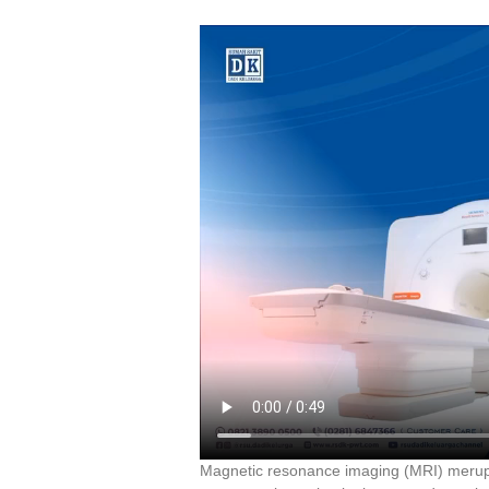
Magnetic resonance imaging (MRI) meru