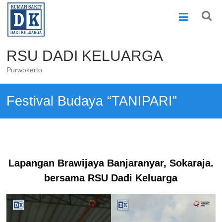
Skip
to
content
RSU DADI KELUARGA
Purwokerto
Festival Budaya “TANIPARI”
Lapangan Brawijaya Banjaranyar, Sokaraja.
bersama RSU Dadi Keluarga