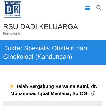
Skip
to
content
RSU DADI KELUARGA
Purwokerto
Dokter Spesialis Obstetri dan
Ginekologi (Kandungan)
Telah Bergabung Bersama Kami, dr.
Muhammad Iqbal Maulana, Sp.OG.