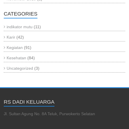
CATEGORIES
indikator mutu
(11)
Karir
(42)
Kegiatan
(91)
Kesehatan
(84)
Uncategorized
(3)
RS DADI KELUARGA
Jl. Sultan Agung No. 8A Teluk, Purwokerto Selatan