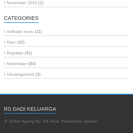
November 2015
(1)
CATEGORIES
indikator mutu
(11)
Karir
(42)
Kegiatan
(91)
Kesehatan
(84)
Uncategorized
(3)
RS DADI KELUARGA
Jl. Sultan Agung No. 8A Teluk, Purwokerto Selatan