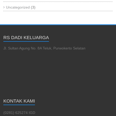
Uncategorized
(3)
RS DADI KELUARGA
Jl. Sultan Agung No. 8A Teluk, Purwokerto Selatan
KONTAK KAMI
(0281) 625274 IGD