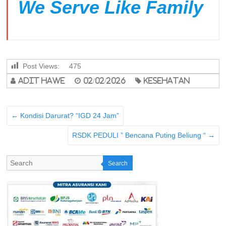
We Serve Like Family
Post Views:
475
adit hawe
02/02/2026
Kesehatan
←
Kondisi Darurat? “IGD 24 Jam”
RSDK PEDULI ” Bencana Puting Beliung “
→
Search