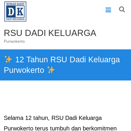
Skip
to
content
RSU DADI KELUARGA
Purwokerto
12 Tahun RSU Dadi Keluarga
Purwokerto
Selama 12 tahun, RSU Dadi Keluarga
Purwokerto terus tumbuh dan berkomitmen