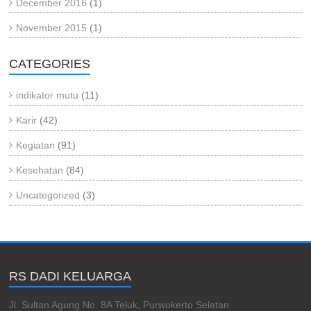
December 2016
(1)
November 2015
(1)
CATEGORIES
indikator mutu
(11)
Karir
(42)
Kegiatan
(91)
Kesehatan
(84)
Uncategorized
(3)
RS DADI KELUARGA
Jl. Sultan Agung No. 8A Teluk, Purwokerto Selatan