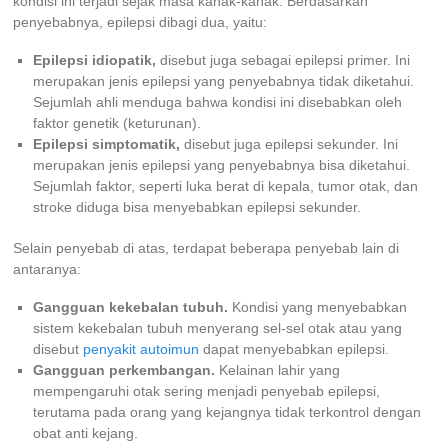
kondisi ini terjadi sejak masa kanak-kanak. Berdasarkan
penyebabnya, epilepsi dibagi dua, yaitu:
Epilepsi idiopatik,
disebut juga sebagai epilepsi primer. Ini
merupakan jenis epilepsi yang penyebabnya tidak diketahui.
Sejumlah ahli menduga bahwa kondisi ini disebabkan oleh
faktor genetik (keturunan).
Epilepsi simptomatik,
disebut juga epilepsi sekunder. Ini
merupakan jenis epilepsi yang penyebabnya bisa diketahui.
Sejumlah faktor, seperti luka berat di kepala, tumor otak, dan
stroke diduga bisa menyebabkan epilepsi sekunder.
Selain penyebab di atas, terdapat beberapa penyebab lain di
antaranya:
Gangguan kekebalan tubuh.
Kondisi yang menyebabkan
sistem kekebalan tubuh menyerang sel-sel otak atau yang
disebut
penyakit autoimun
dapat menyebabkan epilepsi.
Gangguan perkembangan.
Kelainan lahir yang
mempengaruhi otak sering menjadi penyebab epilepsi,
terutama pada orang yang kejangnya tidak terkontrol dengan
obat anti kejang.